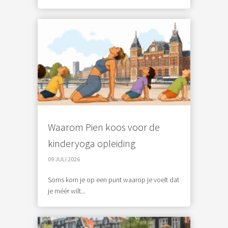
Waarom Pien koos voor de
kinderyoga opleiding
09 JULI 2026
Soms kom je op een punt waarop je voelt dat
je méér wilt...