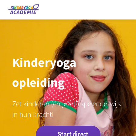
Kinderyoga
opleiding
Zet kinderen (én jezelf) spelenderwijs
in hun kracht!
Start direct