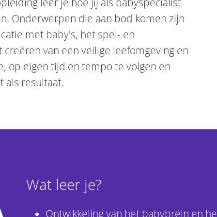
pleiding leer je hoe jij als babyspecialist
ren. Onderwerpen die aan bod komen zijn
atie met baby's, het spel- en
et creëren van een veilige leefomgeving en
 op eigen tijd en tempo te volgen en
 als resultaat.
Wat leer je?
Ontwikkeling van het babybrein en he