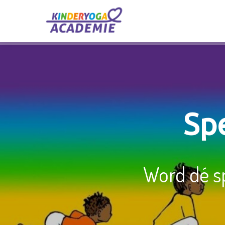
Spe
Word dé sp