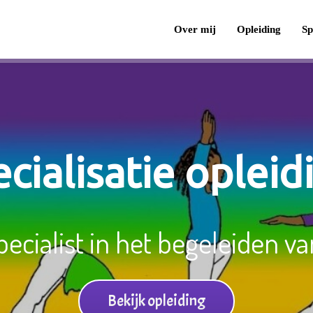
Over mij
Opleiding
Sp
cialisatie oplei
ecialist in het begeleiden v
Bekijk opleiding