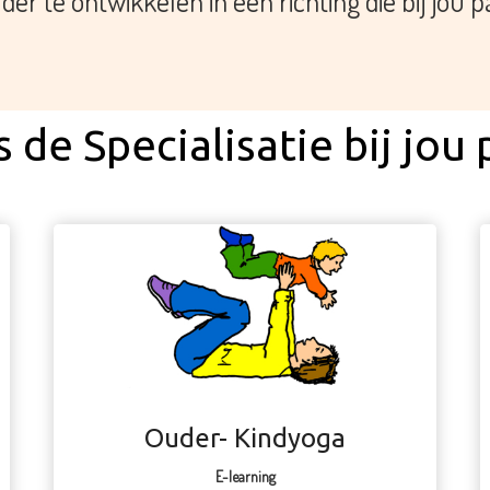
der te ontwikkelen in een richting die bij jou p
s de Specialisatie bij jou 
Ouder- Kindyoga
E-learning