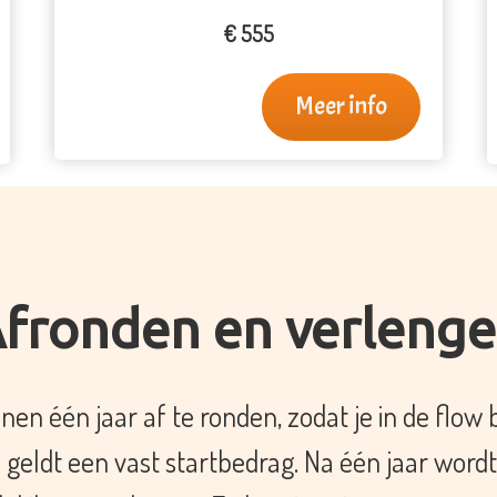
€ 555
Meer info
fronden en verleng
n één jaar af te ronden, zodat je in de flow b
e geldt een vast startbedrag. Na één jaar word