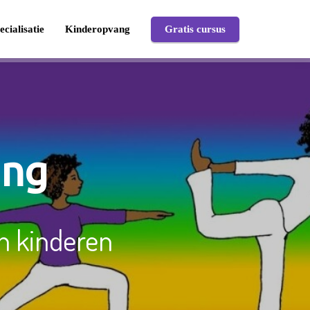
ecialisatie
Kinderopvang
Gratis cursus
ding
an kinderen