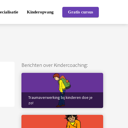
ecialisatie
Kinderopvang
Gratis cursus
Berichten over Kindercoaching:
Traumaverwerking bij kinderen doe je
zo!