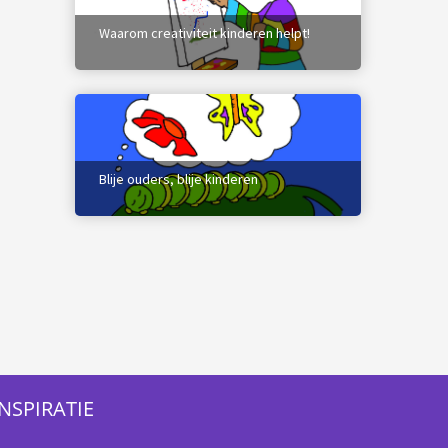
Waarom creativiteit kinderen helpt!
Blije ouders, blije kinderen
INSPIRATIE