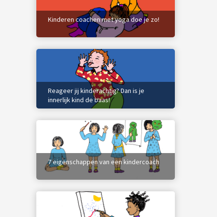
Kinderen coachen met yoga doe je zo!
Reageer jij kinderachtig? Dan is je
innerlijk kind de baas!
7 eigenschappen van een kindercoach