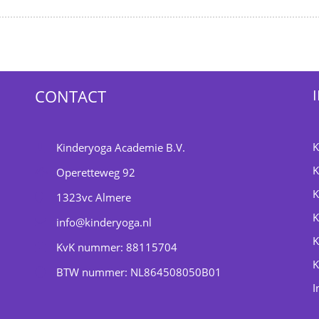
CONTACT
K
Kinderyoga Academie B.V.
K
Operetteweg 92
K
1323vc
Almere
K
info@kinderyoga.nl
K
KvK nummer: 88115704
K
BTW nummer: NL864508050B01
I