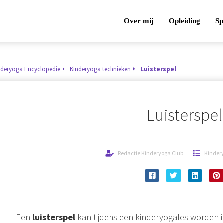
Over mij
Opleiding
Sp
nderyoga Encyclopedie
Kinderyoga technieken
Luisterspel
Luisterspel
Redactie Kinderyoga Club
Kinder
Een
luisterspel
kan tijdens een kinderyogales worden i