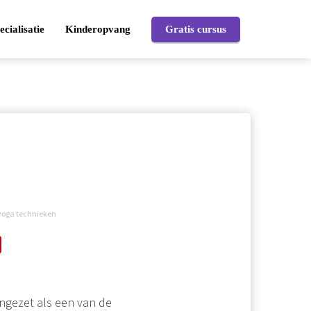
ecialisatie
Kinderopvang
Gratis cursus
yoga technieken
ngezet als een van de