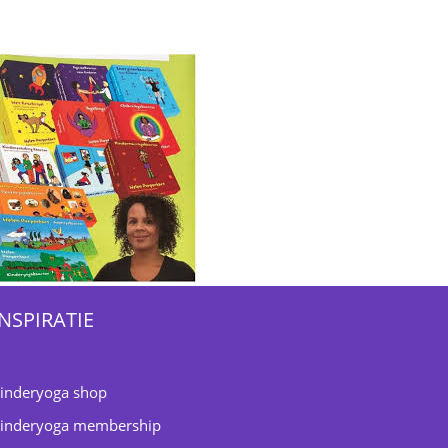
INSPIRATIE
inderyoga shop
inderyoga membership