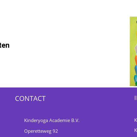
ten
CONTACT
K
Kinderyoga Academie B.V.
K
Operetteweg 92