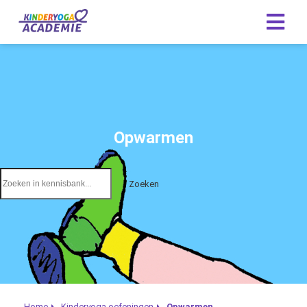
Opwarmen
Zoeken
Home
Kinderyoga oefeningen
Opwarmen