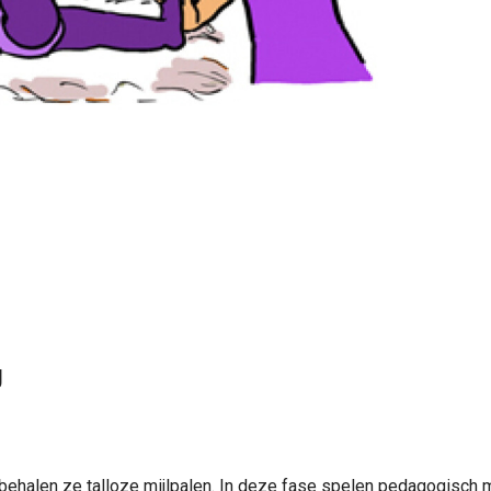
g
 behalen ze talloze mijlpalen. In deze fase spelen pedagogisch 