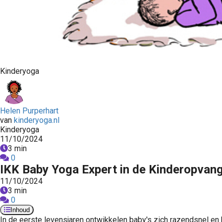
Kinderyoga
Helen Purperhart
van
kinderyoga.nl
Kinderyoga
11/10/2024
3 min
0
IKK Baby Yoga Expert in de Kinderopvan
11/10/2024
3 min
0
Inhoud
In de eerste levensjaren ontwikkelen baby's zich razendsnel en