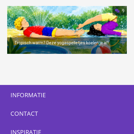
9
Tropisch warm? Deze yogaspelletjes koelen je af!
INFORMATIE
CONTACT
INSPIRATIE