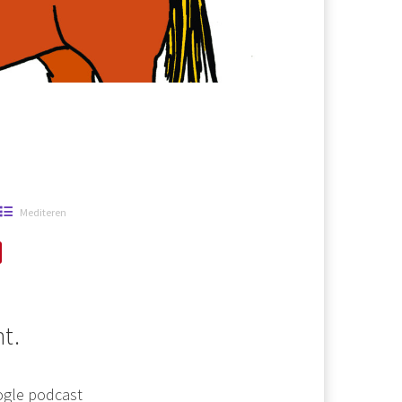
Mediteren
t.
gle podcast