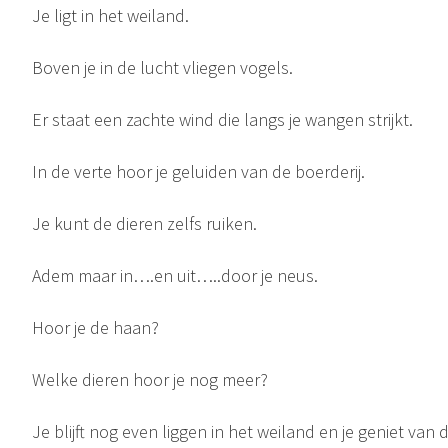
Je ligt in het weiland.
Boven je in de lucht vliegen vogels.
Ontspanning betekent niet gespannen zijn. Een ander woord voor ontspanning is relaxen. Als je ontspannen bent zijn je spieren los en ook in je hoofd voel je geen spanning. Ontspannen zijn is een fijn gevoel...
Er staat een zachte wind die langs je wangen strijkt.
In de verte hoor je geluiden van de boerderij.
Je kunt de dieren zelfs ruiken.
Adem maar in….en uit…..door je neus.
Hoor je de haan?
Welke dieren hoor je nog meer?
Je blijft nog even liggen in het weiland en je geniet van