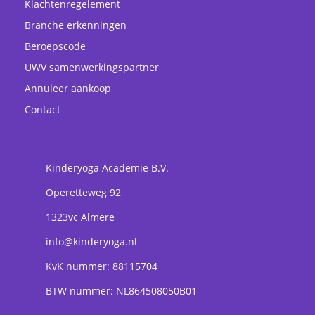
Klachtenregelement
Branche erkenningen
Beroepscode
UWV samenwerkingspartner
Annuleer aankoop
Contact
Kinderyoga Academie B.V.
Operetteweg 92
1323vc
Almere
info@kinderyoga.nl
KvK nummer: 88115704
BTW nummer: NL864508050B01