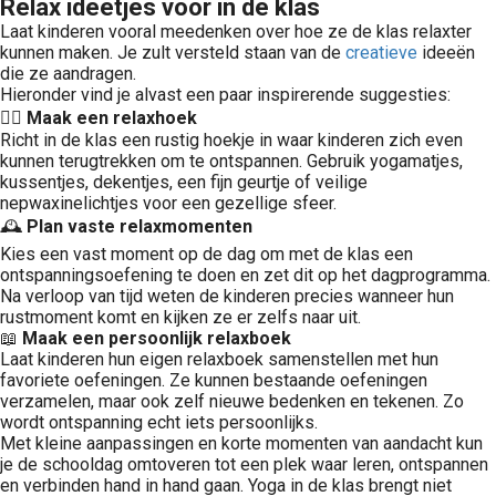
Relax ideetjes voor in de klas
Laat kinderen vooral meedenken over hoe ze de klas relaxter
kunnen maken. Je zult versteld staan van de
creatieve
ideeën
die ze aandragen.
Hieronder vind je alvast een paar inspirerende suggesties:
🧘‍♀️
Maak een relaxhoek
Richt in de klas een rustig hoekje in waar kinderen zich even
kunnen terugtrekken om te ontspannen. Gebruik yogamatjes,
kussentjes, dekentjes, een fijn geurtje of veilige
nepwaxinelichtjes voor een gezellige sfeer.
🕰️
Plan vaste relaxmomenten
Kies een vast moment op de dag om met de klas een
ontspanningsoefening te doen en zet dit op het dagprogramma.
Na verloop van tijd weten de kinderen precies wanneer hun
rustmoment komt en kijken ze er zelfs naar uit.
📖
Maak een persoonlijk relaxboek
Laat kinderen hun eigen relaxboek samenstellen met hun
favoriete oefeningen. Ze kunnen bestaande oefeningen
verzamelen, maar ook zelf nieuwe bedenken en tekenen. Zo
wordt ontspanning echt iets persoonlijks.
Met kleine aanpassingen en korte momenten van aandacht kun
je de schooldag omtoveren tot een plek waar leren, ontspannen
en verbinden hand in hand gaan. Yoga in de klas brengt niet