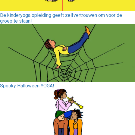
De kinderyoga opleiding geeft zelfvertrouwen om voor de
groep te staan!
Spooky Halloween YOGA!