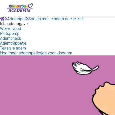
Ademspel
Spelen met je adem doe je zo!
Inhoudsopgave
Wervelwind
Fietspomp
Ademcheck
Ademtrappetje
Teken je adem
Nog meer ademspelletjes voor kinderen