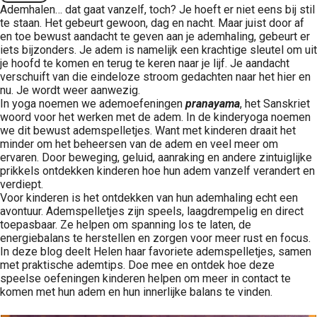
Ademhalen… dat gaat vanzelf, toch? Je hoeft er niet eens bij stil
te staan. Het gebeurt gewoon, dag en nacht. Maar juist door af
en toe bewust aandacht te geven aan je ademhaling, gebeurt er
iets bijzonders. Je adem is namelijk een krachtige sleutel om uit
je hoofd te komen en terug te keren naar je lijf. Je aandacht
verschuift van die eindeloze stroom gedachten naar het hier en
nu. Je wordt weer aanwezig.
In yoga noemen we ademoefeningen
pranayama
, het Sanskriet
woord voor het werken met de adem. In de kinderyoga noemen
we dit bewust ademspelletjes. Want met kinderen draait het
minder om het beheersen van de adem en veel meer om
ervaren. Door beweging, geluid, aanraking en andere zintuiglijke
prikkels ontdekken kinderen hoe hun adem vanzelf verandert en
verdiept.
Voor kinderen is het ontdekken van hun ademhaling echt een
avontuur. Ademspelletjes zijn speels, laagdrempelig en direct
toepasbaar. Ze helpen om spanning los te laten, de
energiebalans te herstellen en zorgen voor meer rust en focus.
In deze blog deelt Helen haar favoriete ademspelletjes, samen
met praktische ademtips. Doe mee en ontdek hoe deze
speelse oefeningen kinderen helpen om meer in contact te
komen met hun adem en hun innerlijke balans te vinden.