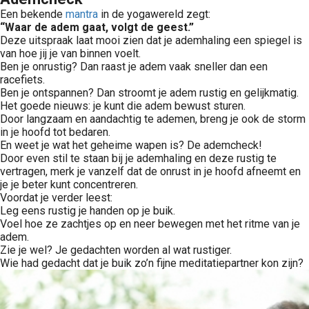
Een bekende
mantra
in de yogawereld zegt:
“Waar de adem gaat, volgt de geest.”
Deze uitspraak laat mooi zien dat je ademhaling een spiegel is
van hoe jij je van binnen voelt.
Ben je onrustig? Dan raast je adem vaak sneller dan een
racefiets.
Ben je ontspannen? Dan stroomt je adem rustig en gelijkmatig.
Het goede nieuws: je kunt die adem bewust sturen.
Door langzaam en aandachtig te ademen, breng je ook de storm
in je hoofd tot bedaren.
En weet je wat het geheime wapen is? De ademcheck!
Door even stil te staan bij je ademhaling en deze rustig te
vertragen, merk je vanzelf dat de onrust in je hoofd afneemt en
je je beter kunt concentreren.
Voordat je verder leest:
Leg eens rustig je handen op je buik.
Voel hoe ze zachtjes op en neer bewegen met het ritme van je
adem.
Zie je wel? Je gedachten worden al wat rustiger.
Wie had gedacht dat je buik zo’n fijne meditatiepartner kon zijn?