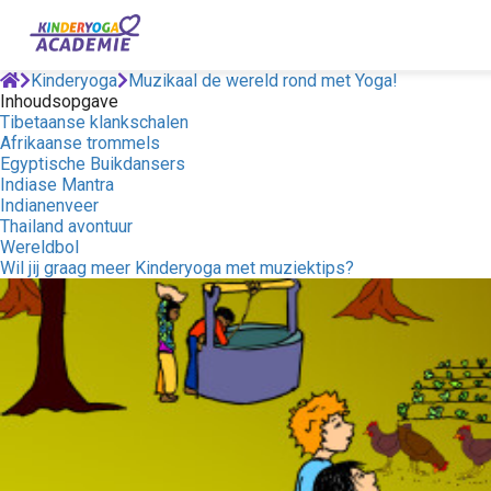
Kinderyoga
Muzikaal de wereld rond met Yoga!
Inhoudsopgave
Tibetaanse klankschalen
Afrikaanse trommels
Egyptische Buikdansers
Indiase Mantra
Indianenveer
Thailand avontuur
Wereldbol
Wil jij graag meer Kinderyoga met muziektips?