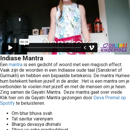
Indiase Mantra
Een
mantra
is een gedicht of woord met een magisch effect.
Vaak zijn de woorden in een Indiaase oude taal (Sanskriet of
Gurmukh) en hebben een bepaalde betekenis. De mantra Humee
hum betekent herken jezelf in de ander. Het is een mantra om je
verbonden te voelen met jezelf en met de mensen om je heen.
Zing samen de Gayatri Mantra. Deze mantra gaat over vrede.
Klik hier om de Gayatri Mantra gezongen door
Deva Premal op
Spotify
te beluisteren.
Om bhur bhuva svah
Tat savitur varenyam
Bhargo devasya dhimahi
Dhiyo yo naha prachoddayat